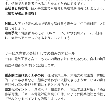
す。信頼できる業者であることを示すために必要です。
会社名と所在地
：個人事業主でも屋号と所在地を明確にしましょう
【顧客が求める情報】
対応エリア
：特定の地域で業務を請け負う場合は「〇〇市対応」と
載しましょう。
連絡手段
：電話番号のほか、QRコードでHPや予約フォームへ誘導
し、会社へアクセスできるようにしましょう。
サービス内容と会社としての強みのアピール
一口に電気工事と言ってもその内容は多岐にわたるため、自社の施
範囲や強みを具体的に記載します。
重点的に請け負う工事の例
：住宅電気工事、太陽光発電設置、防犯
備、省エネ改修など、顧客が迷わずに依頼できるようサービス内容
専門性の高い分野を明確にすると効果的です。
差別化ポイント
：「見積もり・相談無料」「電話で迅速対応」「高
作業可能」「オール電化対応実績〇〇件」のように同業他社と比較
て強みとなるポイントを強調しましょう。