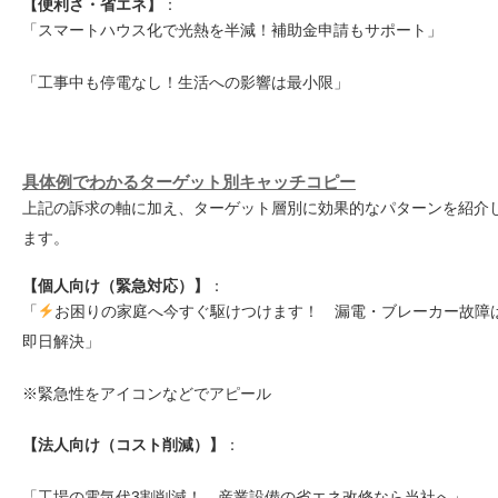
【便利さ・省エネ】
：
「スマートハウス化で光熱を半減！補助金申請もサポート」
「工事中も停電なし！生活への影響は最小限」
具体例でわかるターゲット別キャッチコピー
上記の訴求の軸に加え、ターゲット層別に効果的なパターンを紹介
ます。
【個人向け（緊急対応）】
：
「
お困りの家庭へ今すぐ駆けつけます！ 漏電・ブレーカー故障
即日解決」
※緊急性をアイコンなどでアピール
【法人向け（コスト削減）】
：
「工場の電気代3割削減！ 産業設備の省エネ改修なら当社へ」