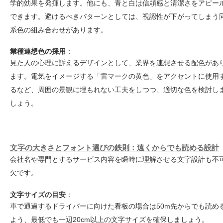
学的効果を発揮します。他にも、青と白は信頼感と清潔さをアピー
できます。避けるべきパターンとしては、視認性が下がってしまう
系色の組み合わせがあります。
業種連想色の採用
：
見た人の心理に訴えるデザインとして、業界を連想させる配色があ
ます。電気をイメージする「雷マークの黄色」をアクセントに使用
るなど、周囲の景観に埋もれない工夫をしつつ、適切な色を検討し
しょう。
文字の大きさとフォント選びの鉄則：遠くからでも読める設計
会社名や専門とするサービス内容を瞬時に理解させる文字設計も不
欠です。
文字サイズの目安
：
車で通過するドライバーに向けた看板の場合は50m先からでも読め
よう、最低でも一辺20cm以上の文字サイズを確保しましょう。