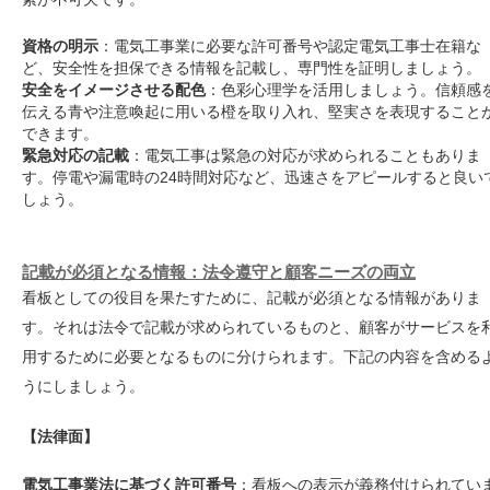
資格の明示
：電気工事業に必要な許可番号や認定電気工事士在籍な
ど、安全性を担保できる情報を記載し、専門性を証明しましょう。
安全をイメージさせる配色
：色彩心理学を活用しましょう。信頼感
伝える青や注意喚起に用いる橙を取り入れ、堅実さを表現すること
できます。
緊急対応の記載
：電気工事は緊急の対応が求められることもありま
す。停電や漏電時の24時間対応など、迅速さをアピールすると良い
しょう。
記載が必須となる情報：法令遵守と顧客ニーズの両立
看板としての役目を果たすために、記載が必須となる情報がありま
す。それは法令で記載が求められているものと、顧客がサービスを
用するために必要となるものに分けられます。下記の内容を含める
うにしましょう。
【法律面】
電気工事業法に基づく許可番号
：看板への表示が義務付けられてい