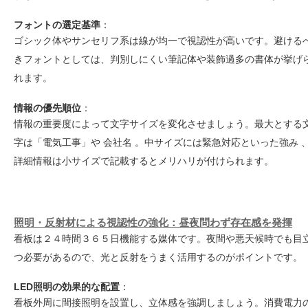
フォントの選定基準
：
ゴシック体やサンセリフ系は線が均一で視認性が高いです。避ける
きフォントとしては、判別しにくい筆記体や装飾過多の書体が挙げ
れます。
情報の優先順位
：
情報の重要度によって文字サイズを変化させましょう。最大とする
字は「電気工事」や 会社名 。中サイズには緊急対応といった強み 
詳細情報は小サイズで記載するとメリハリが付けられます。
照明・反射材による視認性の強化：昼夜問わず存在感を発揮
看板は２４時間３６５日機能する媒体です。夜間や悪天候時でも目
つ必要があるので、光と反射をうまく活用するのがポイントです。
LED
照明の効果的な配置
：
看板外周に間接照明を設置し、立体感を強調しましょう。消費電力