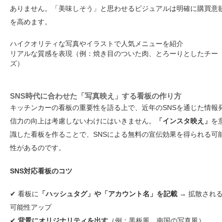
ありません。「美味しそう」と思わせるビジュアルは明確に購買意
を高めます。
ハイクオリティな写真やイラストで人気メニューを紹介
リアルな質感を表現（例：焼き目のついた肉、とろーりとしたチー
ズ）
SNS時代に合わせた「写真映え」する看板の作り方
キッチンカーの看板の重要性を語る上で、近年のSNSを通じた情報
信力の向上は考慮しないわけにはいきません。
「インスタ映え」
を
識した看板を作ることで、SNSによる無料の宣伝効果を得られる可
性があるのです。
SNS対応看板のコツ
✔ 看板に
「ハッシュタグ」や「アカウント名」を記載
→ 拡散され
可能性アップ
✔
背景にオリジナリティを出す
（例：黒板風、南国の写真風）