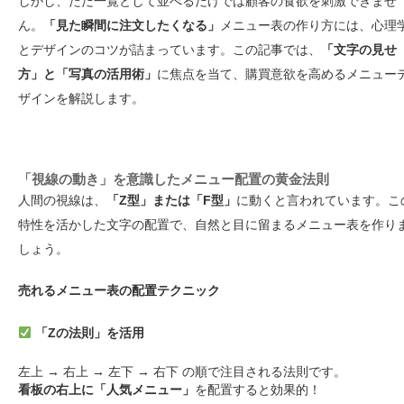
しかし、ただ一覧として並べるだけでは顧客の食欲を刺激できませ
ん。
「見た瞬間に注文したくなる」
メニュー表の作り方には、心理
とデザインのコツが詰まっています。この記事では、
「文字の見せ
方」と「写真の活用術」
に焦点を当て、購買意欲を高めるメニュー
ザインを解説します。
「視線の動き」を意識したメニュー配置の黄金法則
人間の視線は、
「Z型」または「F型」
に動くと言われています。こ
特性を活かした文字の配置で、自然と目に留まるメニュー表を作り
しょう。
売れるメニュー表の配置テクニック
「Zの法則」を活用
左上 → 右上 → 左下 → 右下 の順で注目される法則です。
看板の右上に「人気メニュー」
を配置すると効果的！