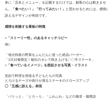
単に「店名とメニュー」を記載するだけでは、顧客の心は動きませ
ん。
「食べたい！」「行ってみたい！」
と思わせるためには、感情
訴えるデザインが有効です。
感情を刺激する看板の特徴
○「ストーリー性」のあるキャッチコピー
例）
「地元特産の野菜をふんだんに使った絶品バーガー」
「1日10食限定！秘伝のタレで焼き上げる〇〇牛ステーキ」
○
「食べているイメージ」を想起させる写真・イラスト
笑顔で料理を頬張る子どもたちの写真
とろけるチーズや肉汁が滴るステーキのクローズアップ
◯「五感に訴える」表現
「パリッと」「とろ～り」「ふわふわ」などの擬音・擬態語