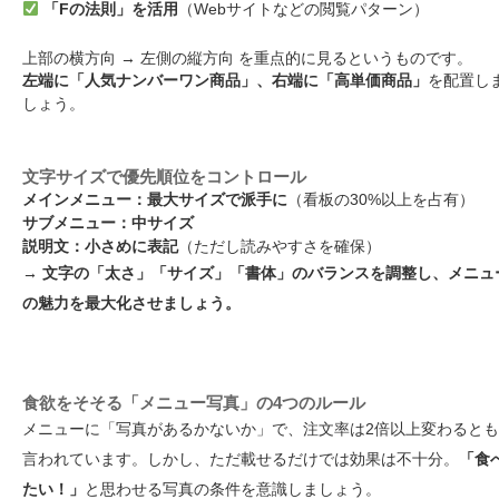
「Fの法則」を活用
（Webサイトなどの閲覧パターン）
上部の横方向 → 左側の縦方向 を重点的に見るというものです。
左端に「人気ナンバーワン商品」、右端に「高単価商品」
を配置し
しょう。
文字サイズで優先順位をコントロール
メインメニュー：最大サイズで派手に
（看板の30%以上を占有）
サブメニュー：中サイズ
説明文：小さめに表記
（ただし読みやすさを確保）
→ 文字の「太さ」「サイズ」「書体」のバランスを調整し、メニュ
の魅力を最大化させましょう。
食欲をそそる「メニュー写真」の4つのルール
メニューに「写真があるかないか」で、注文率は2倍以上変わるとも
言われています。しかし、ただ載せるだけでは効果は不十分。
「食
たい！」
と思わせる写真の条件を意識しましょう。