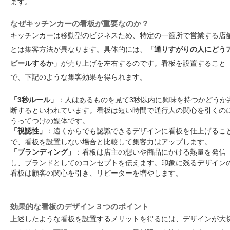
ます。
なぜキッチンカーの看板が重要なのか？
キッチンカーは移動型のビジネスため、特定の一箇所で営業する店
とは集客方法が異なります。具体的には、
「通りすがりの人にどう
ピールするか」
が売り上げを左右するのです。看板を設置すること
で、下記のような集客効果を得られます。
「3秒ルール」
：人はあるものを見て3秒以内に興味を持つかどうか
断するといわれています。看板は短い時間で通行人の関心を引くの
うってつけの媒体です。
「視認性」
：遠くからでも認識できるデザインに看板を仕上げるこ
で、看板を設置しない場合と比較して集客力はアップします。
「ブランディング」
：看板は店主の想いや商品にかける熱量を発信
し、ブランドとしてのコンセプトを伝えます。印象に残るデザイン
看板は顧客の関心を引き、リピーターを増やします。
効果的な看板のデザイン３つのポイント
上述したような看板を設置するメリットを得るには、デザインが大