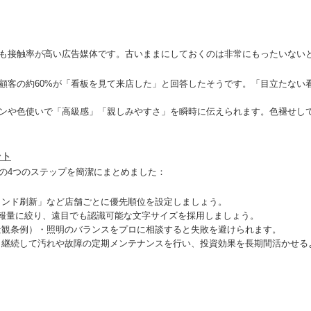
も接触率が高い広告媒体です。古いままにしておくのは非常にもったいない
顧客の約60%が「看板を見て来店した」と回答したそうです。「目立たない
ンや色使いで「高級感」「親しみやすさ」を瞬時に伝えられます。色褪せし
ント
の4つのステップを簡潔にまとめました：
ランド刷新」など店舗ごとに優先順位を設定しましょう。
情報量に絞り、遠目でも認識可能な文字サイズを採用しましょう。
景観条例）・照明のバランスをプロに相談すると失敗を避けられます。
も継続して汚れや故障の定期メンテナンスを行い、投資効果を長期間活かせる