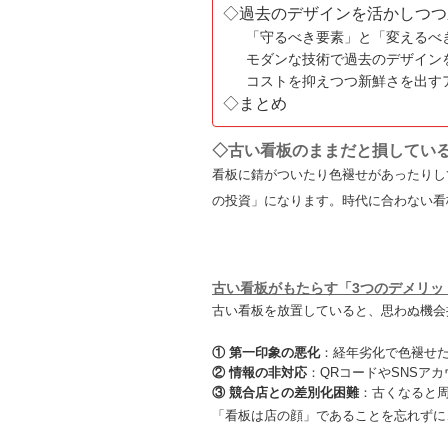
◇過去のデザインを活かしつつ
「守るべき要素」と「変えるべ
モダンな技術で過去のデザイン
コストを抑えつつ新鮮さを出す
◇まとめ
◇古い看板のままだと損してい
看板に錆がついたり色褪せがあったりし
の投資」になります。時代に合わない看
古い看板がもたらす「3つのデメリッ
古い看板を放置していると、思わぬ機会
① 第一印象の悪化
：経年劣化で色褪せ
② 情報の非対応
：QRコードやSNSア
③ 競合店との差別化困難
：古くなると
「看板は店の顔」であることを忘れずに