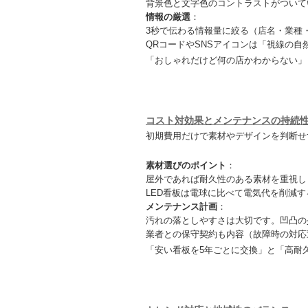
背景色と文字色のコントラストがついて
情報の厳選
：
3秒で伝わる情報量に絞る（店名・業種
QRコードやSNSアイコンは「視線の自
「おしゃれだけど何の店かわからない」
コスト対効果とメンテナンスの持続
初期費用だけで素材やデザインを判断せ
素材選びのポイント
：
屋外であれば耐久性のある素材を重視し
LED看板は電球に比べて電気代を削減す
メンテナンス計画
：
汚れの落としやすさは大切です。凹凸の
業者との保守契約も内容（故障時の対応
「安い看板を5年ごとに交換」と「高耐