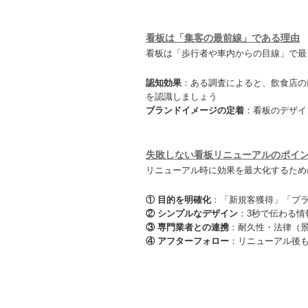
看板は「集客の最前線」である理由
看板は「歩行者や車内からの目線」で最
認知効果
：ある調査によると、飲食店の
を認識しましょう
ブランドイメージの定着
：看板のデザイ
失敗しない看板リニューアルのポイ
リニューアル時に効果を最大化するため
① 目的を明確化
：「新規客獲得」「ブ
② シンプルなデザイン
：3秒で伝わる
③ 専門業者との連携
：耐久性・法律（
④ アフターフォロー
：リニューアル後