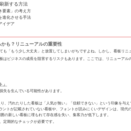
刷新する方法
き要素」の考え方
を進化させる手法
アイデア
るかも？リニューアルの重要性
ても「もう少し大丈夫」と放置してしまいがちですよね。しかし、看板リニ
板はビジネスの成長を阻害するリスクもあります。ここでは、リニューアル
ト」
損失を生んでいる可能性があります。
たり、汚れたりした看板は「人気が無い」「信頼できない」という印象を与え
カウントが記載されていない看板や、フォントが読みにくいデザインは、現代
周囲の新しい看板に埋もれて存在感を失い、集客力が低下します。
、定期的なチェックが必要です。