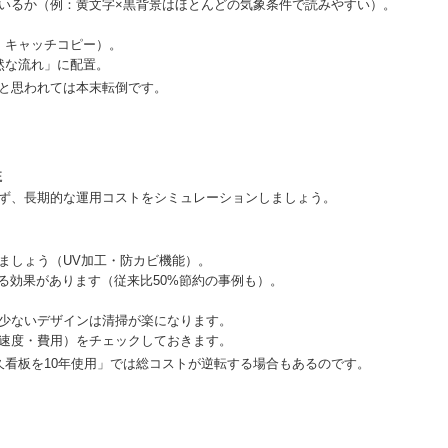
いるか（例：黄文字×黒背景はほとんどの気象条件で読みやすい）。
・キャッチコピー）。
然な流れ」に配置。
と思われては本末転倒です。
性
ず、長期的な運用コストをシミュレーションしましょう。
ましょう（UV加工・防カビ機能）。
る効果があります（従来比50%節約の事例も）。
少ないデザインは清掃が楽になります。
速度・費用）をチェックしておきます。
久看板を10年使用」では総コストが逆転する場合もあるのです。