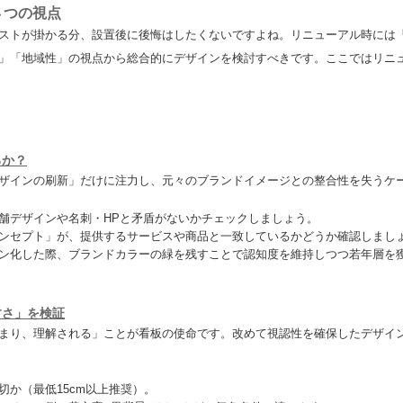
４つの視点
ストが掛かる分、設置後に後悔はしたくないですよね。リニューアル時には
」「地域性」の視点から総合的にデザインを検討すべきです。ここではリニ
るか？
ザインの刷新」だけに注力し、元々のブランドイメージとの整合性を失うケ
舗デザインや名刺・HPと矛盾がないかチェックしましょう。
ンセプト」が、提供するサービスや商品と一致しているかどうか確認しまし
ン化した際、ブランドカラーの緑を残すことで認知度を維持しつつ若年層を
すさ」を検証
まり、理解される」ことが看板の使命です。改めて視認性を確保したデザイ
か（最低15cm以上推奨）。