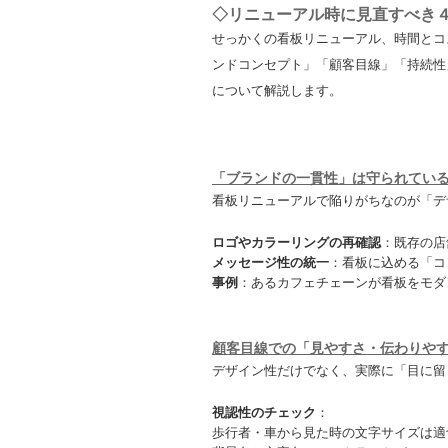
◇リニューアル時に見直すべき
せっかくの看板リニューアル、時間とコ
ンドコンセプト」「顧客目線」「持続性
について解説します。
「ブランドの一貫性」は守られてい
看板リニューアルで陥りがちなのが「デ
ロゴやカラーリングの再確認
：既存の店
メッセージ性の統一
：看板に込める「コ
事例
：あるカフェチェーンが看板をモダ
顧客目線での「見やすさ・伝わりや
デザイン性だけでなく、実際に「目に留
視認性のチェック
：
歩行者・車から見た時の文字サイズは適切