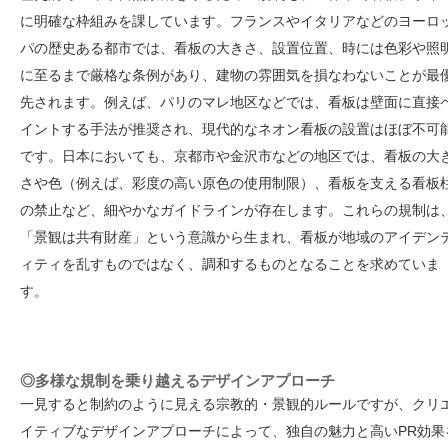
に明確な枠組みを課しています。フランスやイタリアなどのヨーロ
パの歴史ある都市では、看板の大きさ、設置位置、時には色彩や照
に至るまで厳格な条例があり、建物の雰囲気を損なわないことが最
先されます。例えば、パリのマレ地区などでは、看板は壁面に直接
イントする手法が推奨され、現代的なネオン看板の設置はほぼ不可
です。日本においても、京都市や金沢市などの地区では、看板の大
さや色（例えば、彩度の高い原色の使用制限）、看板を支える看板
の禁止など、細やかなガイドラインが存在します。これらの規制は
「景観は共有財産」という意識から生まれ、看板が地域のアイデン
ィティを乱すものではなく、調和するものとなることを求めていま
す。
◎多様な規制を乗り越えるデザインアプローチ
一見すると制約のように見える宗教的・景観的ルールですが、クリ
イティブなデザインアプローチによって、独自の魅力と高いPR効果