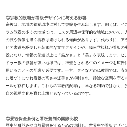
◎宗教的規範が看板デザインに与える影響
宗教は、地域の視覚環境に対して規範を生み出します。例えば、イ
ラム教圏の多くの地域では、モスク周辺や保守的な地域において、
の顔や偶像を描く看板は避けられる傾向があります。代わりに、ア
ビア書道を駆使した装飾的な文字デザインや、幾何学模様が看板の
役となり、情報の伝達以上に「厳かさ」と「美」を表現します。ヒ
ドゥー教の影響が強い地域では、神聖とされる牛のイメージを広告
用いることへの配慮が必要です。一方、タイなどの仏教国では、寺
に近づくにつれ看板の高さや派手さが抑制され、静謐な空間を守る
ールが存在します。これらの宗教的配慮は、単なる制約ではなく、
自の視覚文化を育む土壌ともなっているのです。
◎景観保全条例と看板規制の国際比較
歴史的町並みや自然景観を守るための規制も、世界中で看板デザイ