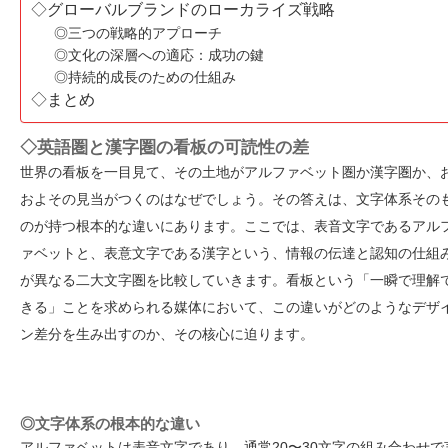
◇グローバルブランドのローカライズ戦略
◎三つの戦略的アプローチ
◎文化の深層への適応：成功の鍵
◎持続的成長のための仕組み
◇まとめ
◇英語圏と漢字圏の看板の可読性の差
世界の看板を一目見て、その土地がアルファベット圏か漢字圏か、
およその見当がつくのはなぜでしょう。その答えは、文字体系その
のが持つ根本的な違いにあります。ここでは、表音文字であるアル
ァベットと、表意文字である漢字という、情報の伝達と認知の仕組
が異なる二大文字圏を比較していきます。看板という「一瞬で理解
きる」ことを求められる媒体において、この違いがどのようなデザ
ン差分を生み出すのか、その核心に迫ります。
◎文字体系の根本的な違い
アルファベットは表音文字であり、通常20〜30文字の組み合わせで