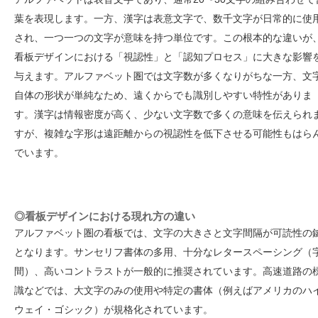
葉を表現します。一方、漢字は表意文字で、数千文字が日常的に使
され、一つ一つの文字が意味を持つ単位です。この根本的な違いが
看板デザインにおける「視認性」と「認知プロセス」に大きな影響
与えます。アルファベット圏では文字数が多くなりがちな一方、文
自体の形状が単純なため、遠くからでも識別しやすい特性がありま
す。漢字は情報密度が高く、少ない文字数で多くの意味を伝えられ
すが、複雑な字形は遠距離からの視認性を低下させる可能性もはら
でいます。
◎看板デザインにおける現れ方の違い
アルファベット圏の看板では、文字の大きさと文字間隔が可読性の
となります。サンセリフ書体の多用、十分なレタースペーシング（
間）、高いコントラストが一般的に推奨されています。高速道路の
識などでは、大文字のみの使用や特定の書体（例えばアメリカのハ
ウェイ・ゴシック）が規格化されています。