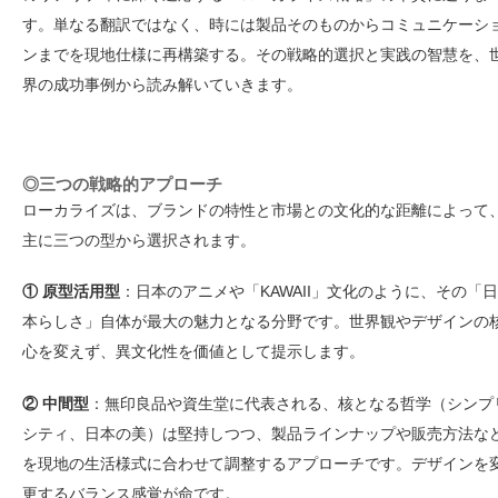
す。単なる翻訳ではなく、時には製品そのものからコミュニケーシ
ンまでを現地仕様に再構築する。その戦略的選択と実践の智慧を、
界の成功事例から読み解いていきます。
◎三つの戦略的アプローチ
ローカライズは、ブランドの特性と市場との文化的な距離によって
主に三つの型から選択されます。
① 原型活用型
：日本のアニメや「KAWAII」文化のように、その「日
本らしさ」自体が最大の魅力となる分野です。世界観やデザインの
心を変えず、異文化性を価値として提示します。
② 中間型
：無印良品や資生堂に代表される、核となる哲学（シンプ
シティ、日本の美）は堅持しつつ、製品ラインナップや販売方法な
を現地の生活様式に合わせて調整するアプローチです。デザインを
更するバランス感覚が命です。