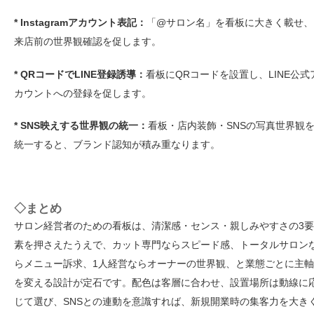
* Instagramアカウント表記：
「@サロン名」を看板に大きく載せ、
来店前の世界観確認を促します。
* QRコードでLINE登録誘導：
看板にQRコードを設置し、LINE公式
カウントへの登録を促します。
* SNS映えする世界観の統一：
看板・店内装飾・SNSの写真世界観
統一すると、ブランド認知が積み重なります。
◇まとめ
サロン経営者のための看板は、清潔感・センス・親しみやすさの3要
素を押さえたうえで、カット専門ならスピード感、トータルサロン
らメニュー訴求、1人経営ならオーナーの世界観、と業態ごとに主軸
を変える設計が定石です。配色は客層に合わせ、設置場所は動線に
じて選び、SNSとの連動を意識すれば、新規開業時の集客力を大き