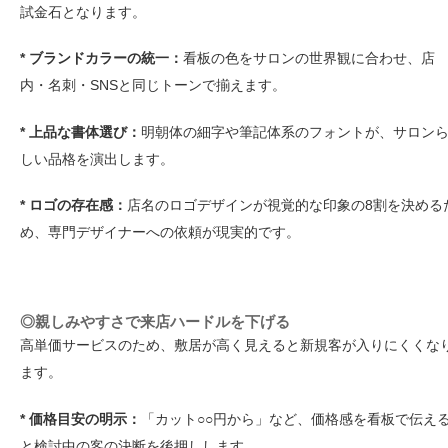
試金石となります。
* ブランドカラーの統一：
看板の色をサロンの世界観に合わせ、店
内・名刺・SNSと同じトーンで揃えます。
* 上品な書体選び：
明朝体の細字や筆記体系のフォントが、サロン
しい品格を演出します。
* ロゴの存在感：
店名のロゴデザインが視覚的な印象の8割を決める
め、専門デザイナーへの依頼が現実的です。
◎親しみやすさで来店ハードルを下げる
高単価サービスのため、敷居が高く見えると新規客が入りにくくな
ます。
* 価格目安の明示：
「カット○○円から」など、価格感を看板で伝え
と検討中の客の決断を後押しします。