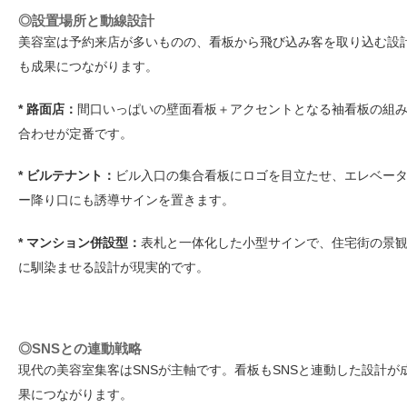
◎設置場所と動線設計
美容室は予約来店が多いものの、看板から飛び込み客を取り込む設
も成果につながります。
* 路面店：
間口いっぱいの壁面看板＋アクセントとなる袖看板の組
合わせが定番です。
* ビルテナント：
ビル入口の集合看板にロゴを目立たせ、エレベー
ー降り口にも誘導サインを置きます。
* マンション併設型：
表札と一体化した小型サインで、住宅街の景
に馴染ませる設計が現実的です。
◎SNSとの連動戦略
現代の美容室集客はSNSが主軸です。看板もSNSと連動した設計が
果につながります。