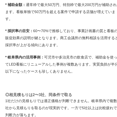
* 補助金額：
通常枠で最大50万円、特別枠で最大200万円が補助され
ます。看板単独で50万円を超える案件で申請する店舗が増えていま
す。
* 採択率の目安：
60〜70%で推移しており、事業計画書の質と看板
販促効果の説明が鍵となります。商工会議所の無料相談を活用する
採択率が上がる傾向にあります。
* 岐阜県内の活用事例：
可児市や多治見市の飲食店で、補助金を使
てLED看板にリニューアルした事例が複数あります。実質負担が半
以下になったケースも珍しくありません。
◎相見積もりは2〜3社、同条件で取る
1社だけの見積もりでは適正価格が判断できません。岐阜県内で複数
社から見積もりを取るのが現実的です。一方で5社以上は比較疲れで
判断力が落ちます。