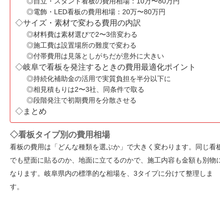
◎自立・スタンド看板の費用相場：10万〜80万円
◎電飾・LED看板の費用相場：20万〜80万円
◇サイズ・素材で変わる費用の内訳
◎材料費は素材選びで2〜3倍変わる
◎施工費は設置場所の難度で変わる
◎付帯費用は見落としがちだが意外に大きい
◇岐阜で看板を発注するときの費用最適化ポイント
◎持続化補助金の活用で実質負担を半分以下に
◎相見積もりは2〜3社、同条件で取る
◎段階発注で初期費用を分散させる
◇まとめ
◇看板タイプ別の費用相場
看板の費用は「どんな種類を選ぶか」で大きく変わります。同じ看
でも壁面に貼るのか、地面に立てるのかで、施工内容も金額も別物
なります。岐阜県内の標準的な相場を、3タイプに分けて整理しま
す。