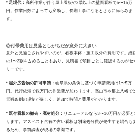
* 足場代：
高所作業が伴う屋上看板や2階以上の壁面看板で5〜15万
円。作業日数によっても変動し、長期工事になるとさらに膨らみま
す。
◎付帯費用は見落としがちだが意外に大きい
意外と見過ごされやすいのが、看板本体・施工以外の費用です。総
の1〜2割を占めることもあり、見積書で項目ごとに確認するのがセ
リーです。
* 屋外広告物の許可申請：
岐阜県の条例に基づく申請費用は1〜5万
円。代行依頼で数万円の作業費が加わります。高山市や郡上八幡で
景観条例の規制が厳しく、追加で時間と費用がかかります。
* 既存看板の撤去・廃材処分：
リニューアルなら3〜10万円が必要と
ります。アスベスト含有の古い看板は別途処分費が発生する場合も
るため、事前調査が現場の常識です。