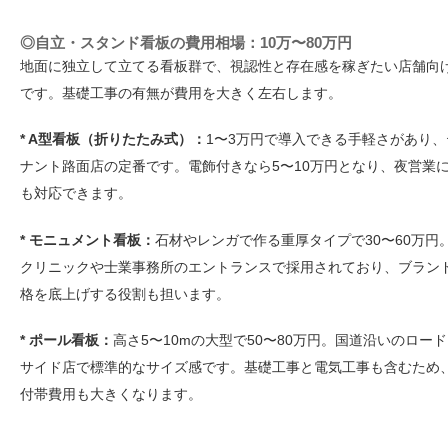
◎自立・スタンド看板の費用相場：10万〜80万円
地面に独立して立てる看板群で、視認性と存在感を稼ぎたい店舗向
です。基礎工事の有無が費用を大きく左右します。
* A型看板（折りたたみ式）：
1〜3万円で導入できる手軽さがあり、
ナント路面店の定番です。電飾付きなら5〜10万円となり、夜営業
も対応できます。
* モニュメント看板：
石材やレンガで作る重厚タイプで30〜60万円
クリニックや士業事務所のエントランスで採用されており、ブラン
格を底上げする役割も担います。
* ポール看板：
高さ5〜10mの大型で50〜80万円。国道沿いのロード
サイド店で標準的なサイズ感です。基礎工事と電気工事も含むため
付帯費用も大きくなります。