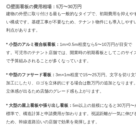
◎壁面看板の費用相場：5万〜30万円
建物の外壁に取り付ける最も一般的なタイプで、初期費用を抑えや
い構成です。基礎工事が不要なため、テナント物件にも導入しやす
利点があります。
* 小型のアルミ複合板看板：
1m×0.5m程度なら5〜10万円が目安で
す。可児市のテナント店舗では、開業時の初期看板としてこのサイ
で予算組みされることが多くなっています。
* 中型のファサード看板：
3m×1m程度で15〜25万円。文字を切り文
加工にしたり、ロゴを立体的にする場合は数万円の追加となります
立体感が出るため店舗のグレード感も上がります。
* 大型の屋上看板や張り出し看板：
5m以上の規模になると30万円〜
標準で、構造計算と申請費用が加わります。視認距離が一気に伸び
ため、幹線道路沿いの店舗で効果を発揮します。