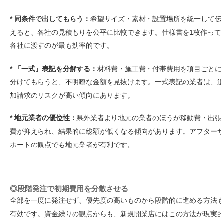
* 同条件で出してもらう：
希望サイズ・素材・設置場所を統一して
えると、各社の見積もりを公平に比較できます。仕様書を1枚作って
各社に渡すのが最も効率的です。
* 「一式」表記を分解する：
材料費・施工費・付帯費用を項目ごと
分けてもらうと、不明瞭な金額を見抜けます。一式表記の業者は、
加請求のリスクが高い傾向にあります。
* 地元業者の優位性：
県外業者より地元の業者のほうが移動費・出
費が抑えられ、結果的に総額が低くなる傾向があります。アフター
ポートの観点でも地元業者が有利です。
◎段階発注で初期費用を分散させる
全部を一度に発注せず、優先度の高いものから段階的に進める方法
有効です。資金繰りの観点からも、新規開業店にはこの方法が現実