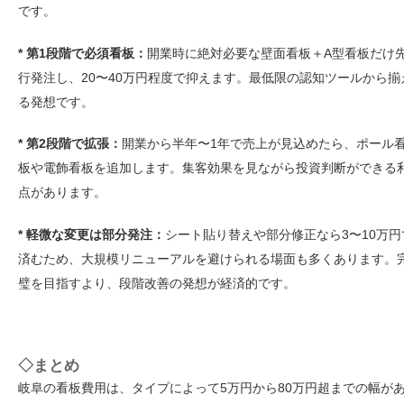
です。
* 第1段階で必須看板：
開業時に絶対必要な壁面看板＋A型看板だけ
行発注し、20〜40万円程度で抑えます。最低限の認知ツールから揃
る発想です。
* 第2段階で拡張：
開業から半年〜1年で売上が見込めたら、ポール
板や電飾看板を追加します。集客効果を見ながら投資判断ができる
点があります。
* 軽微な変更は部分発注：
シート貼り替えや部分修正なら3〜10万円
済むため、大規模リニューアルを避けられる場面も多くあります。
璧を目指すより、段階改善の発想が経済的です。
◇まとめ
岐阜の看板費用は、タイプによって5万円から80万円超までの幅が