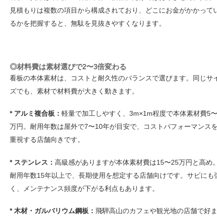
見積もりは複数の項目から構成されており、どこにお金がかかって
るかを把握すると、無駄を見抜きやすくなります。
◎材料費は素材選びで2〜3倍変わる
看板の本体素材は、コストと耐久性のバランスで選びます。同じサ
ズでも、素材で材料費が大きく動きます。
* アルミ複合板：
軽量で加工しやすく、3m×1m程度で本体素材費5〜
万円。耐用年数は屋外で7〜10年が目安で、コストパフォーマンス
重視する店舗向きです。
* ステンレス：
高級感がありますが本体素材費は15〜25万円と高め
耐用年数15年以上で、長期使用を想定する店舗向けです。サビにも
く、メンテナンス頻度が下がる利点もあります。
* 木材・ガルバリウム鋼板：
飛騨高山のカフェや観光地の店舗で好