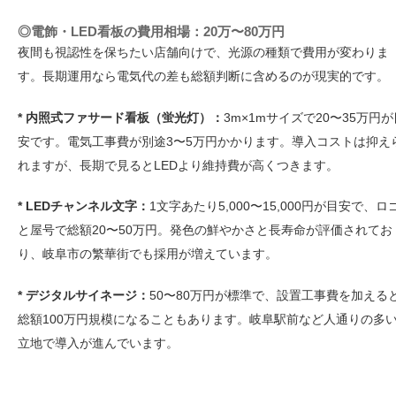
◎電飾・LED看板の費用相場：20万〜80万円
夜間も視認性を保ちたい店舗向けで、光源の種類で費用が変わりま
す。長期運用なら電気代の差も総額判断に含めるのが現実的です。
* 内照式ファサード看板（蛍光灯）：
3m×1mサイズで20〜35万円が
安です。電気工事費が別途3〜5万円かかります。導入コストは抑え
れますが、長期で見るとLEDより維持費が高くつきます。
* LEDチャンネル文字：
1文字あたり5,000〜15,000円が目安で、ロ
と屋号で総額20〜50万円。発色の鮮やかさと長寿命が評価されてお
り、岐阜市の繁華街でも採用が増えています。
* デジタルサイネージ：
50〜80万円が標準で、設置工事費を加える
総額100万円規模になることもあります。岐阜駅前など人通りの多
立地で導入が進んでいます。