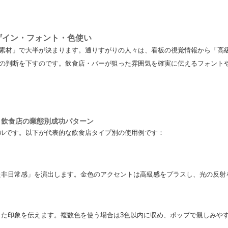
ザイン・フォント・色使い
素材」で大半が決まります。通りすがりの人々は、看板の視覚情報から「高
の判断を下すのです。飲食店・バーが狙った雰囲気を確実に伝えるフォント
－飲食店の業態別成功パターン
ルです。以下が代表的な飲食店タイプ別の使用例です：
た非日常感」を演出します。金色のアクセントは高級感をプラスし、光の反射
った印象を伝えます。複数色を使う場合は3色以内に収め、ポップで親しみや