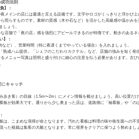
の成功法則
勝負】：
夜メインの店には最適と言える設備です。文字やロゴがくっきりと浮かび上
ら照らすものです。素材の質感（木や石など）を活かした高級感や温かみを
ましょう。
な店舗で「夜の店」感を強烈にアピールできるのが特徴です。動きのあるネ
い】：
焼肉など）、営業時間（特に夜遅くまでやっている場合）を入れましょう。
」「熟成ハム提供」「シェフのこだわりカクテル」など、店舗の強みを短く発
るメニュー写真は照明と盛り付けに細心の注意を払う必要があります。古び
。
実にキャッチ
み歩き客）の目線（1.5m〜2m）にメイン情報を載せましょう。高い位置だ
看板が効果大です。通りから少し奥まった店は、道路側に「袖看板」や「の
：
板は、こまめな清掃が命となります。汚れた看板は料理の味や衛生面への不
茂った植栽は集客の大敵となります。常に視界をクリアに保つよう努めまし