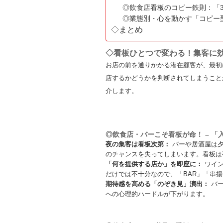
◎飲食店看板のコピー鉄則：「
◎業態別・心を動かす「コピー
◇まとめ
◇看板ひとつで変わる！集客に
お店の前を通りかかる潜在顧客が、最初
店するかどうかを判断されてしまうこと
介します。
◎飲食店・バーこそ看板が命！ – 
夜の集客は看板次第：
バーや居酒屋は夕
のチャンスを失ってしまいます。看板は
「何を提供する店か」を即座に：
ワイン
だけでは不十分なので、「BAR」「串
期待感を高める「のぞき見」演出：
バー
への心理的ハードルが下がります。