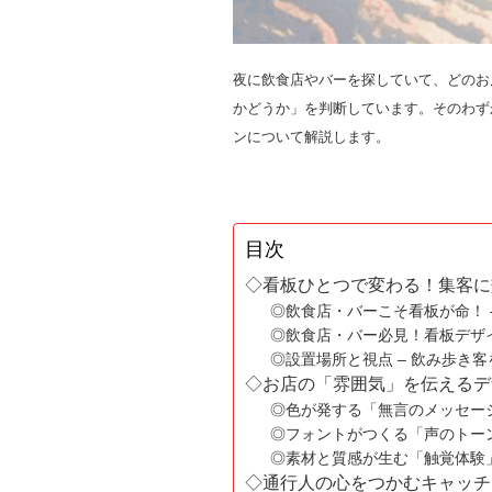
夜に飲食店やバーを探していて、どのお
かどうか」を判断しています。そのわず
ンについて解説します。
目次
◇看板ひとつで変わる！集客に
◎飲食店・バーこそ看板が命！ 
◎飲食店・バー必見！看板デザ
◎設置場所と視点 – 飲み歩き
◇お店の「雰囲気」を伝えるデ
◎色が発する「無言のメッセー
◎フォントがつくる「声のトー
◎素材と質感が生む「触覚体験
◇通行人の心をつかむキャッチ