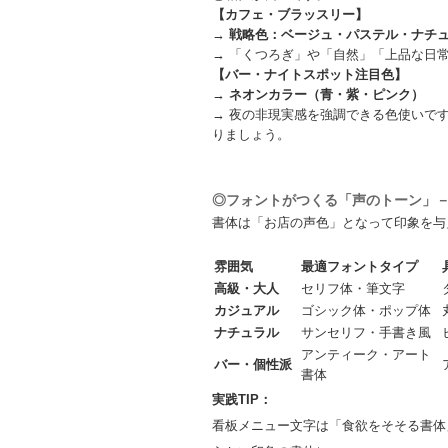
【カフェ・ブラッスリー】
→
戦略色：ベージュ・パステル・ナチ
→ 「くつろぎ」や「自然」「上品な日
【バー・ナイトスポット注目色】
→
ネオンカラー（青・紫・ピンク）
→ 夜の非現実感を強調できる色使いで
りましょう。
◎フォントがつくる「声のトーン」
書体は「お店の声色」となって印象を与
雰囲気
最適フォントタイプ
高級・大人
セリフ体・筆文字
カジュアル
ゴシック体・ポップ体
ナチュラル
サンセリフ・手書き風
アンティーク・アート
バー・個性派
書体
実践TIP：
看板メニュー文字は「食欲をそそる書体