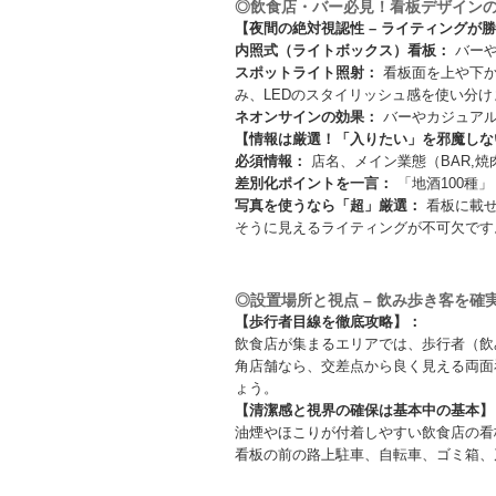
◎飲食店・バー必見！看板デザイン
【夜間の絶対視認性 – ライティングが
内照式（ライトボックス）看板：
バーや
スポットライト照射：
看板面を上や下か
み、LEDのスタイリッシュ感を使い分け
ネオンサインの効果：
バーやカジュアル
【情報は厳選！「入りたい」を邪魔しな
必須情報：
店名、メイン業態（BAR,
差別化ポイントを一言：
「地酒100種
写真を使うなら「超」厳選：
看板に載せ
そうに見えるライティングが不可欠です
◎設置場所と視点 – 飲み歩き客を確
【歩行者目線を徹底攻略】：
飲食店が集まるエリアでは、歩行者（飲
角店舗なら、交差点から良く見える両面
ょう。
【清潔感と視界の確保は基本中の基本】
油煙やほこりが付着しやすい飲食店の看
看板の前の路上駐車、自転車、ゴミ箱、