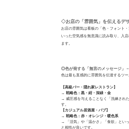
◇お店の「雰囲気」を伝えるデ
お店の雰囲気は看板の「色・フォント・
いった空気感を無意識に読み取り、入店
ます。
◎色が発する「無言のメッセージ」
色は最も直感的に雰囲気を伝達するツー
【高級バー・隠れ家レストラン】
→
戦略色：黒・紺・深緑・金
→ 威圧感を与えることなく「洗練され
す。
【カジュアル居酒屋・パブ】
→
戦略色：赤・オレンジ・暖色系
→ 「活気」や「温かさ」「食欲」とい
と相性が良いです。