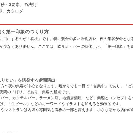
3秒・3要素」の法則
型」カタログ
効く第一印象のつくり方
に目にするのが「看板」です。特に競合の多い飲食店や、夜の集客が命とな
が少なくありません。ここでは、飲食店・バーに特化した、「第一印象」を
「入りたい」を誘発する瞬間演出
方〜夜の集客が中心となります。暗がりでも一目で「営業中」であり、「ど
夜間の「灯り」であり、集客の起点です。
バー、カクテルバー、ラーメン店、地酒居酒屋…など、業態とコンセプトを
揚げ」「生ビール」などのキーワードやイラストを加えると効果的です。
やレストランは内装や雰囲気も看板の一部と言えます。小さな窓から店内の