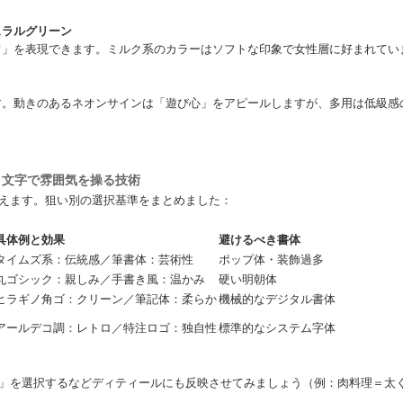
ュラルグリーン
常」を表現できます。ミルク系のカラーはソフトな印象で女性層に好まれてい
す。動きのあるネオンサインは「遊び心」をアピールしますが、多用は低級感
－文字で雰囲気を操る技術
えます。狙い別の選択基準をまとめました：
具体例と効果
避けるべき書体
タイムズ系：伝統感／筆書体：芸術性
ポップ体・装飾過多
丸ゴシック：親しみ／手書き風：温かみ
硬い明朝体
ヒラギノ角ゴ：クリーン／筆記体：柔らか
機械的なデジタル書体
アールデコ調：レトロ／特注ロゴ：独自性
標準的なシステム字体
」を選択するなどディティールにも反映させてみましょう（例：肉料理＝太