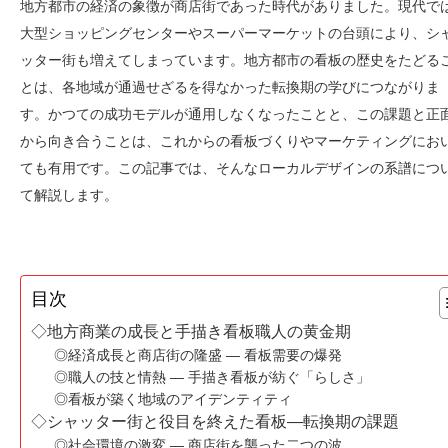
地方都市の経済の象徴が商店街であった時代がありました。現代で
大型ショッピングセンターやスーパーマーケットの台頭により、シ
ッター街も増えてしまっています。地方都市の看板の歴史をたどる
とは、各地域が通過せざるを得なかった転換期の学びにつながりま
す。かつての成功モデルが通用しなくなったことと、この課題と正
から向き合うことは、これからの看板づくりやマーケティングにお
ても有用です。この記事では、そんなローカルデザインの系譜につ
て解説します。
目次
◇地方商業の成長と手描き看板職人の黄金期
◎経済成長と商店街の隆盛 — 看板需要の爆発
◎職人の技と情熱 — 手描き看板が紡ぐ「らしさ」
◎看板が築く地域のアイデンティティ
◇シャッター街と役目を終えた看板—転換期の課題
◎社会環境の激変 — 商店街を襲った二つの波