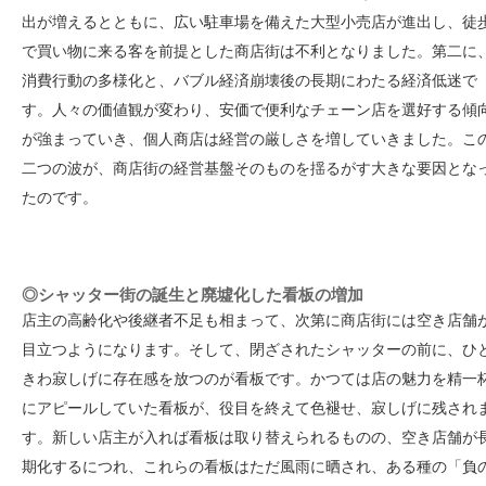
出が増えるとともに、広い駐車場を備えた大型小売店が進出し、徒
で買い物に来る客を前提とした商店街は不利となりました。第二に
消費行動の多様化と、バブル経済崩壊後の長期にわたる経済低迷で
す。人々の価値観が変わり、安価で便利なチェーン店を選好する傾
が強まっていき、個人商店は経営の厳しさを増していきました。こ
二つの波が、商店街の経営基盤そのものを揺るがす大きな要因とな
たのです。
◎シャッター街の誕生と廃墟化した看板の増加
店主の高齢化や後継者不足も相まって、次第に商店街には空き店舗
目立つようになります。そして、閉ざされたシャッターの前に、ひ
きわ寂しげに存在感を放つのが看板です。かつては店の魅力を精一
にアピールしていた看板が、役目を終えて色褪せ、寂しげに残され
す。新しい店主が入れば看板は取り替えられるものの、空き店舗が
期化するにつれ、これらの看板はただ風雨に晒され、ある種の「負