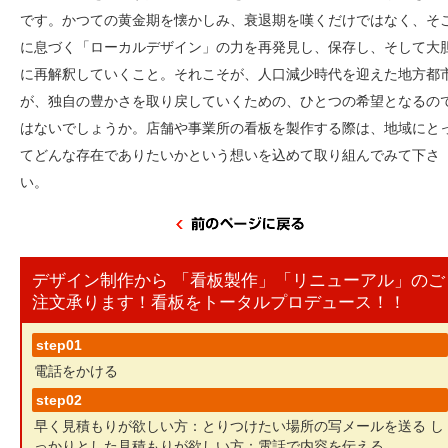
です。かつての黄金期を懐かしみ、衰退期を嘆くだけではなく、そ
に息づく「ローカルデザイン」の力を再発見し、保存し、そして大
に再解釈していくこと。それこそが、人口減少時代を迎えた地方都
が、独自の豊かさを取り戻していくための、ひとつの希望となるの
はないでしょうか。店舗や事業所の看板を製作する際は、地域にと
てどんな存在でありたいかという想いを込めて取り組んでみて下さ
い。
デザイン制作から 「看板製作」「リニューアル」のご
注文承ります！看板をトータルプロデュース！！
step01
電話をかける
step02
早く見積もりが欲しい方：とりつけたい場所の写メールを送る
し
っかりとした見積もりが欲しい方：電話で内容を伝える