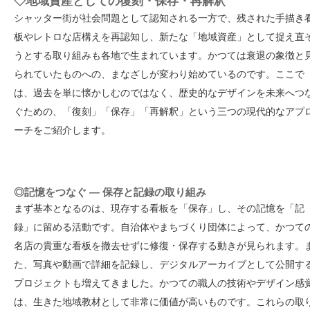
◇地域資産としての復刻・保存・再解釈
シャッター街が社会問題として認知される一方で、残された手描き
板やレトロな店構えを再認知し、新たな「地域資産」として捉え直
うとする取り組みも各地で生まれています。かつては衰退の象徴と
られていたものへの、まなざしが変わり始めているのです。ここで
は、過去を単に懐かしむのではなく、歴史的なデザインを未来へつ
ぐための、「復刻」「保存」「再解釈」という三つの現代的なアプ
ーチをご紹介します。
◎記憶をつなぐ — 保存と記録の取り組み
まず基本となるのは、現存する看板を「保存」し、その記憶を「記
録」に留める活動です。自治体やまちづくり団体によって、かつて
名店の貴重な看板を撤去せずに修復・保存する動きが見られます。
た、写真や動画で詳細を記録し、デジタルアーカイブとして公開す
プロジェクトも増えてきました。かつての職人の技術やデザイン感
は、生きた地域教材として非常に価値が高いものです。これらの取