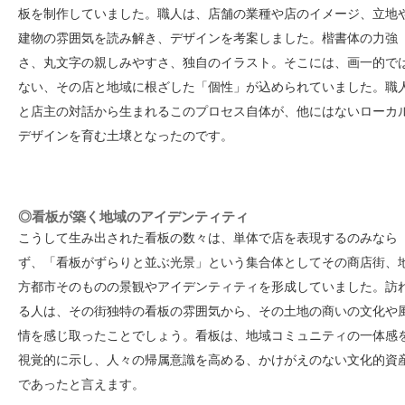
板を制作していました。職人は、店舗の業種や店のイメージ、立地
建物の雰囲気を読み解き、デザインを考案しました。楷書体の力強
さ、丸文字の親しみやすさ、独自のイラスト。そこには、画一的で
ない、その店と地域に根ざした「個性」が込められていました。職
と店主の対話から生まれるこのプロセス自体が、他にはないローカ
デザインを育む土壌となったのです。
◎看板が築く地域のアイデンティティ
こうして生み出された看板の数々は、単体で店を表現するのみなら
ず、「看板がずらりと並ぶ光景」という集合体としてその商店街、
方都市そのものの景観やアイデンティティを形成していました。訪
る人は、その街独特の看板の雰囲気から、その土地の商いの文化や
情を感じ取ったことでしょう。看板は、地域コミュニティの一体感
視覚的に示し、人々の帰属意識を高める、かけがえのない文化的資
であったと言えます。