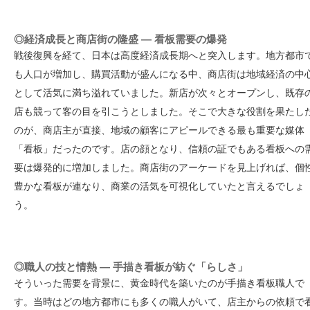
◎経済成長と商店街の隆盛 — 看板需要の爆発
戦後復興を経て、日本は高度経済成長期へと突入します。地方都市
も人口が増加し、購買活動が盛んになる中、商店街は地域経済の中
として活気に満ち溢れていました。新店が次々とオープンし、既存
店も競って客の目を引こうとしました。そこで大きな役割を果たし
のが、商店主が直接、地域の顧客にアピールできる最も重要な媒体
「看板」だったのです。店の顔となり、信頼の証でもある看板への
要は爆発的に増加しました。商店街のアーケードを見上げれば、個
豊かな看板が連なり、商業の活気を可視化していたと言えるでしょ
う。
◎職人の技と情熱 — 手描き看板が紡ぐ「らしさ」
そういった需要を背景に、黄金時代を築いたのが手描き看板職人で
す。当時はどの地方都市にも多くの職人がいて、店主からの依頼で