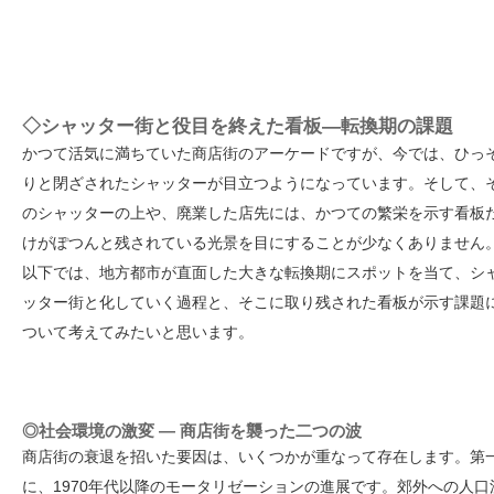
◇シャッター街と役目を終えた看板—転換期の課題
かつて活気に満ちていた商店街のアーケードですが、今では、ひっ
りと閉ざされたシャッターが目立つようになっています。そして、
のシャッターの上や、廃業した店先には、かつての繁栄を示す看板
けがぽつんと残されている光景を目にすることが少なくありません
以下では、地方都市が直面した大きな転換期にスポットを当て、シ
ッター街と化していく過程と、そこに取り残された看板が示す課題
ついて考えてみたいと思います。
◎社会環境の激変 — 商店街を襲った二つの波
商店街の衰退を招いた要因は、いくつかが重なって存在します。第
に、1970年代以降のモータリゼーションの進展です。郊外への人口