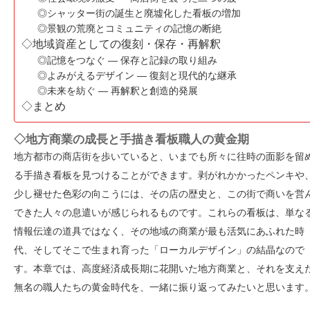
◎シャッター街の誕生と廃墟化した看板の増加
◎景観の荒廃とコミュニティの記憶の断絶
◇地域資産としての復刻・保存・再解釈
◎記憶をつなぐ — 保存と記録の取り組み
◎よみがえるデザイン — 復刻と現代的な継承
◎未来を紡ぐ — 再解釈と創造的発展
◇まとめ
◇地方商業の成長と手描き看板職人の黄金期
地方都市の商店街を歩いていると、いまでも所々に往時の面影を留
る手描き看板を見つけることができます。剥がれかかったペンキや
少し褪せた色彩の向こうには、その店の歴史と、この街で商いを営
できた人々の息遣いが感じられるものです。これらの看板は、単な
情報伝達の道具ではなく、その地域の商業が最も活気にあふれた時
代、そしてそこで生まれ育った「ローカルデザイン」の結晶なので
す。本章では、高度経済成長期に花開いた地方商業と、それを支え
無名の職人たちの黄金時代を、一緒に振り返ってみたいと思います